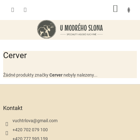
Přejít
NÁKUP
na
obsah
KOŠÍK
Cerver
Žádné produkty značky
Cerver
nebyly nalezeny...
Z
á
p
a
Kontakt
t
í
vuchtrlova
@
gmail.com
+420 702 079 100
+420 777 595 159