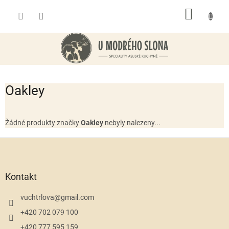
Přejít
NÁKUP
na
obsah
KOŠÍK
Oakley
Žádné produkty značky
Oakley
nebyly nalezeny...
Z
á
p
a
Kontakt
t
í
vuchtrlova
@
gmail.com
+420 702 079 100
+420 777 595 159