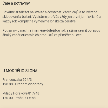
Čaje a potraviny
Dáváme si záležet na kvalitě a čerstvosti všech čajů a to i včetně
skladování a balení. Vybíráme pro Vás vždy jen první jarní sklizně a
každý rok kompletně vyměníme loňské za čerstvé.
Potraviny u nás hrají neméně důležitou roli, sažíme se mít opravdu
široký záběr orientálních produktů za přiměřenou cenu.
U MODRÉHO SLONA
Francouzská 594/3
120 00 - Praha 2 Vinohrady
Milady Horákové 817/48
170 00- Praha 7 Letná