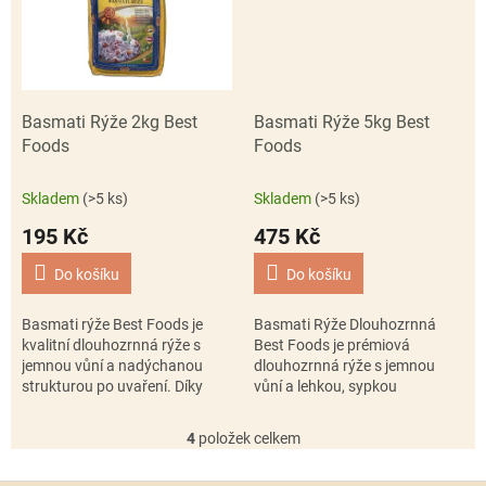
Basmati Rýže 2kg Best
Basmati Rýže 5kg Best
Foods
Foods
Skladem
(>5 ks)
Skladem
(>5 ks)
195 Kč
475 Kč
Do košíku
Do košíku
Basmati rýže Best Foods je
Basmati Rýže Dlouhozrnná
kvalitní dlouhozrnná rýže s
Best Foods je prémiová
jemnou vůní a nadýchanou
dlouhozrnná rýže s jemnou
strukturou po uvaření. Díky
vůní a lehkou, sypkou
sypkým zrnům je ideální jako
strukturou po uvaření. Skvěle
příloha k indickým, orientálním i
se hodí jako příloha k indickým,
4
položek celkem
O
běžným...
asijským i běžným...
v