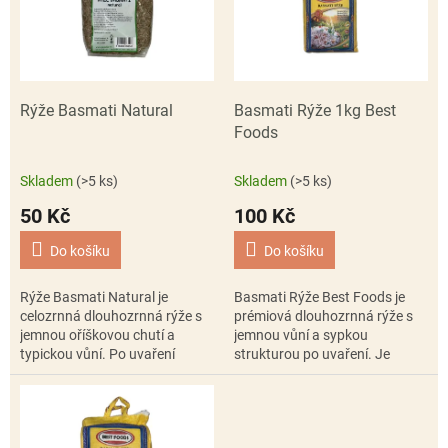
i
r
s
o
p
d
r
u
o
k
d
t
Rýže Basmati Natural
Basmati Rýže 1kg Best
u
ů
Foods
k
t
Skladem
(>5 ks)
Skladem
(>5 ks)
ů
50 Kč
100 Kč
Do košíku
Do košíku
Rýže Basmati Natural je
Basmati Rýže Best Foods je
celozrnná dlouhozrnná rýže s
prémiová dlouhozrnná rýže s
jemnou oříškovou chutí a
jemnou vůní a sypkou
typickou vůní. Po uvaření
strukturou po uvaření. Je
zůstává krásně sypká, je
ideální jako příloha ke kari,
přirozeně bezlepková a skvěle
grilovanému masu,
se hodí jako...
zeleninovým pokrmům i...