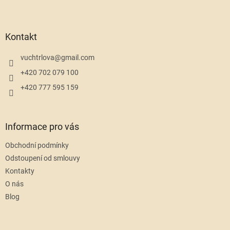
l
Z
á
á
d
p
a
a
Kontakt
c
t
í
í
vuchtrlova
@
gmail.com
p
r
+420 702 079 100
v
+420 777 595 159
k
y
v
ý
Informace pro vás
p
i
Obchodní podmínky
s
u
Odstoupení od smlouvy
Kontakty
O nás
Blog