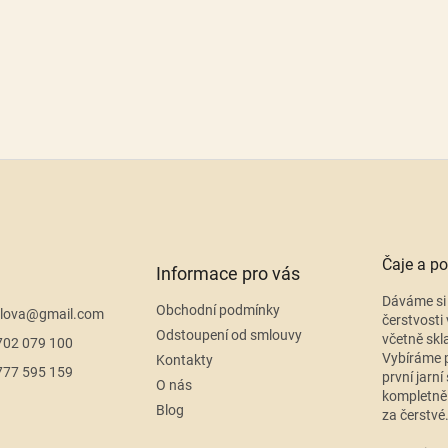
Čaje a po
Informace pro vás
Dáváme si 
Obchodní podmínky
lova
@
gmail.com
čerstvosti 
Odstoupení od smlouvy
včetně skl
702 079 100
Vybíráme p
Kontakty
777 595 159
první jarní
O nás
kompletně
Blog
za čerstvé