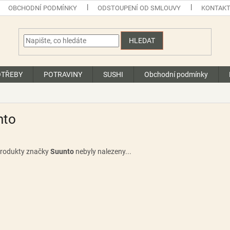
OBCHODNÍ PODMÍNKY
ODSTOUPENÍ OD SMLOUVY
KONTAK
HLEDAT
OTŘEBY
POTRAVINY
SUSHI
Obchodní podmínky
nto
rodukty značky
Suunto
nebyly nalezeny...