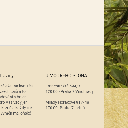
traviny
U MODRÉHO SLONA
záležet na kvalitě a
Francouzská 594/3
všech čajů a to i
120 00 - Praha 2 Vinohrady
adování a balení.
ro Vás vždy jen
Milady Horákové 817/48
 sklizně a každý rok
170 00- Praha 7 Letná
 vyměníme loňské
.