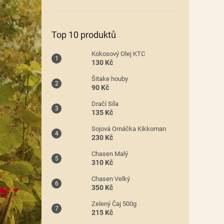
n
e
l
Top 10 produktů
Kokosový Olej KTC
130 Kč
Šitake houby
90 Kč
Dračí Síla
135 Kč
Sojová Omáčka Kikkoman
230 Kč
Chasen Malý
310 Kč
Chasen Velký
350 Kč
Zelený Čaj 500g
215 Kč