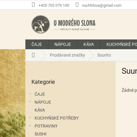
Přejít
+420 702 079 100
vuchtrlova@gmail.com
na
obsah
ČAJE
NÁPOJE
KÁVA
KUCHYŇSKÉ P
Domů
Prodávané značky
Suunto
P
Suu
o
Přeskočit
s
Kategorie
kategorie
t
r
Žádné p
ČAJE
a
NÁPOJE
n
KÁVA
n
í
KUCHYŇSKÉ POTŘEBY
p
POTRAVINY
a
SUSHI