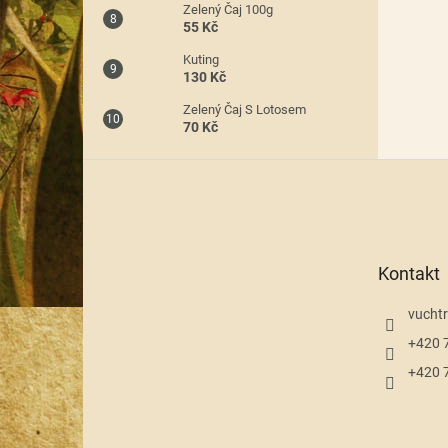
Zelený Čaj 100g
55 Kč
Kuting
130 Kč
Zelený Čaj S Lotosem
70 Kč
Z
á
p
a
t
Kontakt
í
vuchtr
+420 
+420 