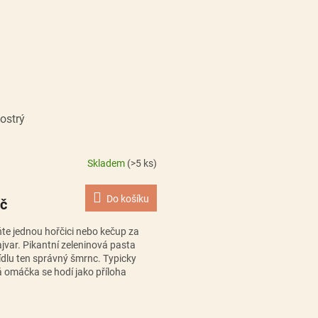
 ostrý
Skladem
(>5 ks)
Do košíku
č
e jednou hořčici nebo kečup za
ajvar. Pikantní zeleninová pasta
ídlu ten správný šmrnc. Typicky
á omáčka se hodí jako příloha
 uzenině, ale i...
O