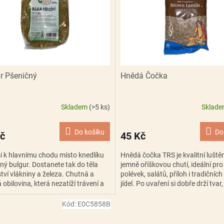
r Pšeničný
Hnědá Čočka
Skladem
(>5 ks)
Sklad
Do košíku
Do
č
45 Kč
si k hlavnímu chodu místo knedlíku
Hnědá čočka TRS je kvalitní luště
ný bulgur. Dostanete tak do těla
jemně oříškovou chutí, ideální pro
ví vlákniny a železa. Chutná a
polévek, salátů, příloh i tradičníc
 obilovina, která nezatíží trávení a
jídel. Po uvaření si dobře drží tvar,
poustu...
bohatá...
Kód:
E0C5858B