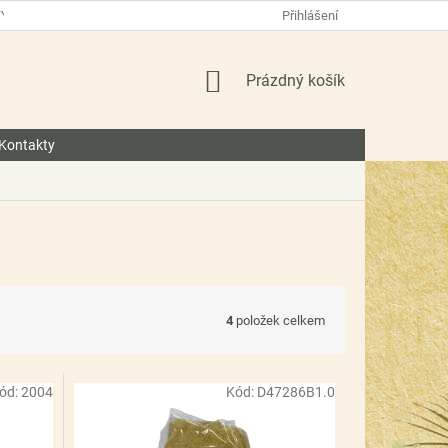
TY
O NÁS
BLOG
Přihlášení
NÁKUPNÍ
Prázdný košík
KOŠÍK
Kontakty
4
položek celkem
ód:
2004
Kód:
D47286B1.0