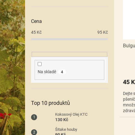
i
r
n
s
o
e
p
d
l
r
u
Cena
o
k
45
Kč
95
Kč
d
t
u
ů
Bulgu
k
t
ů
Na skladě
4
45 K
Dejte 
pšenič
Top 10 produktů
množst
zdravá
Kokosový Olej KTC
dodá s
130 Kč
Šitake houby
90 Kč