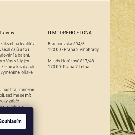
traviny
U MODRÉHO SLONA
záležet na kvalitě a
Francouzská 594/3
všech čajů a to i
120 00 - Praha 2 Vinohrady
adování a balení.
ro Vás vždy jen
Milady Horákové 817/48
 sklizně a každý rok
170 00- Praha 7 Letná
 vyměníme loňské
.
u nás hrají neméně
oli, sažíme se mít
roký záběr
ch produktů za
u cenu.
Souhlasím