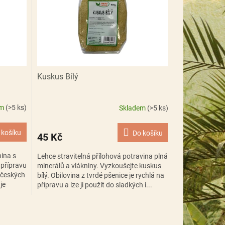
Kuskus Bílý
em
(>5 ks)
Skladem
(>5 ks)
 košíku
Do košíku
45 Kč
nina s
Lehce stravitelná přílohová potravina plná
 přípravu
minerálů a vlákniny. Vyzkoušejte kuskus
h českých
bílý. Obilovina z tvrdé pšenice je rychlá na
 je
přípravu a lze ji použít do sladkých i...