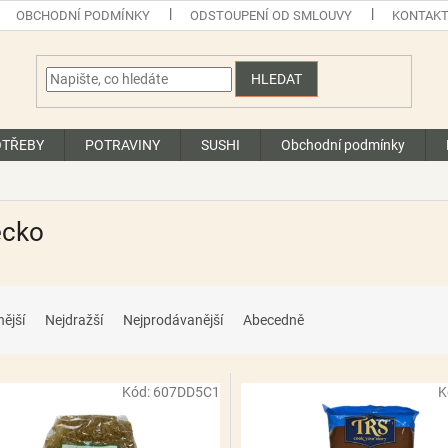
OBCHODNÍ PODMÍNKY
ODSTOUPENÍ OD SMLOUVY
KONTAK
HLEDAT
OTŘEBY
POTRAVINY
SUSHI
Obchodní podmínky
ecko
nější
Nejdražší
Nejprodávanější
Abecedně
Kód:
607DD5C1
K