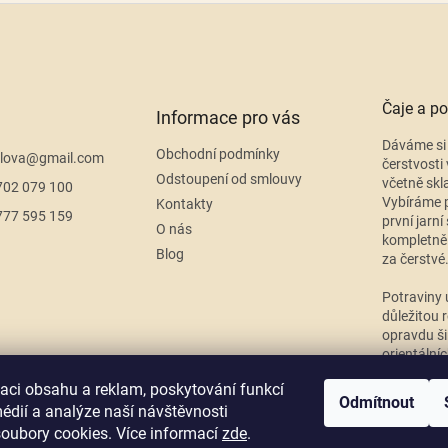
v
l
á
d
a
c
Čaje a po
í
Informace pro vás
p
Dáváme si 
r
Obchodní podmínky
lova
@
gmail.com
čerstvosti 
v
Odstoupení od smlouvy
včetně skl
702 079 100
k
Vybíráme p
Kontakty
y
777 595 159
první jarní
v
O nás
kompletně
ý
Blog
za čerstvé
p
i
Potraviny 
s
důležitou r
u
opravdu ši
orientální
přiměřeno
zaci obsahu a reklam, poskytování funkcí
Odmítnout
édií a analýze naší návštěvnosti
oubory cookies. Více informací
zde
.