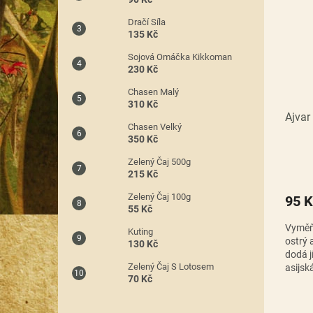
Dračí Síla
135 Kč
Sojová Omáčka Kikkoman
230 Kč
Chasen Malý
310 Kč
Ajvar
Chasen Velký
350 Kč
Zelený Čaj 500g
215 Kč
Zelený Čaj 100g
95 K
55 Kč
Vyměňt
Kuting
ostrý 
130 Kč
dodá j
Zelený Čaj S Lotosem
asijsk
70 Kč
k masu,