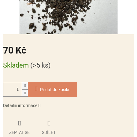
70 Kč
Měrná
Skladem
(>5 ks)
cena:
Přidat do košíku
Detailní informace
ZEPTAT SE
SDÍLET