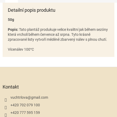
Detailní popis produktu
50g
Popis:
Tato plantáž produkuje velice kvalitní jak během sezóny
která vrcholí během července až srpna. Tyto krásně
zpracované listy vytvoří měděně zbarvený nálev s plnou chutí.
Vícenálev 100°C
Z
á
p
a
Kontakt
t
í
vuchtrlova
@
gmail.com
+420 702 079 100
+420 777 595 159