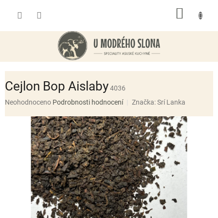
Přejít
NÁKUP
na
obsah
KOŠÍK
Cejlon Bop Aislaby
4036
Průměrné
Neohodnoceno
Podrobnosti hodnocení
Značka:
Srí Lanka
hodnocení
produktu
je
0,0
z
5
hvězdiček.