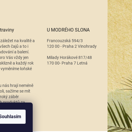
traviny
U MODRÉHO SLONA
záležet na kvalitě a
Francouzská 594/3
všech čajů a to i
120 00 - Praha 2 Vinohrady
adování a balení.
ro Vás vždy jen
Milady Horákové 817/48
 sklizně a každý rok
170 00- Praha 7 Letná
 vyměníme loňské
.
u nás hrají neméně
oli, sažíme se mít
roký záběr
ch produktů za
u cenu.
Souhlasím