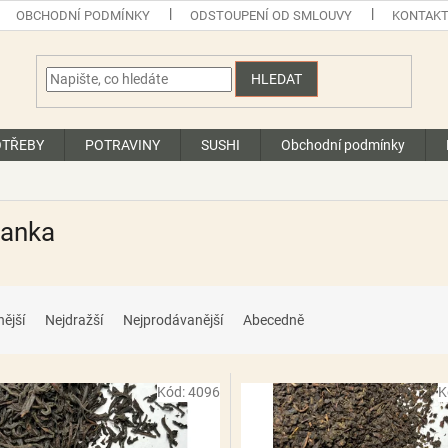
OBCHODNÍ PODMÍNKY
ODSTOUPENÍ OD SMLOUVY
KONTAK
HLEDAT
OTŘEBY
POTRAVINY
SUSHI
Obchodní podmínky
Lanka
nější
Nejdražší
Nejprodávanější
Abecedně
Kód:
4096
K