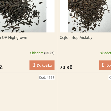
n OP Highgrown
Cejlon Bop Aislaby
Skladem
(>5 ks)
Sklad
Do košíku
Do
č
70 Kč
Kód:
4113
K