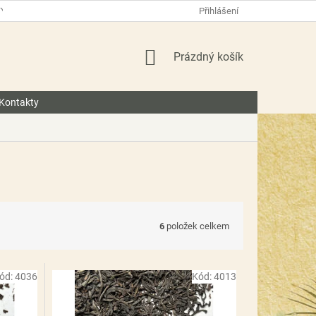
TY
O NÁS
BLOG
Přihlášení
NÁKUPNÍ
Prázdný košík
KOŠÍK
Kontakty
6
položek celkem
ód:
4036
Kód:
4013