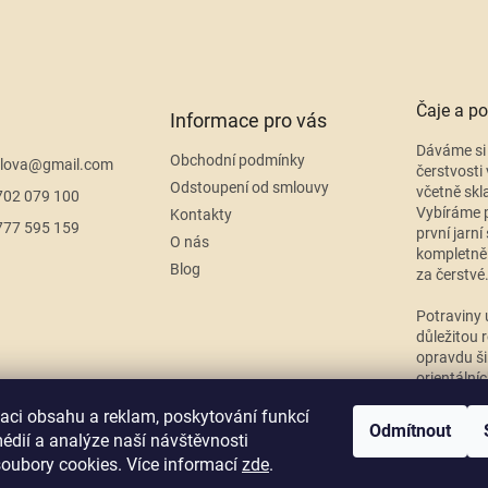
c
í
p
r
v
k
Čaje a po
Informace pro vás
y
v
Dáváme si 
Obchodní podmínky
ý
lova
@
gmail.com
čerstvosti 
p
Odstoupení od smlouvy
včetně skl
702 079 100
i
Vybíráme p
Kontakty
s
777 595 159
první jarní
O nás
u
kompletně
Blog
za čerstvé
Potraviny 
důležitou r
opravdu ši
orientální
přiměřeno
zaci obsahu a reklam, poskytování funkcí
Odmítnout
édií a analýze naší návštěvnosti
oubory cookies. Více informací
zde
.