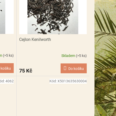
Cejlon Kenilworth
em
(>5 ks)
Skladem
(>5 ks)
 košíku
Do košíku
75 Kč
ód:
4062
Kód:
X5013635630004