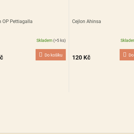
n OP Pettiagalla
Cejlon Ahinsa
Skladem
(>5 ks)
Sklad
Do košíku
Do
č
120 Kč
O
v
l
á
d
a