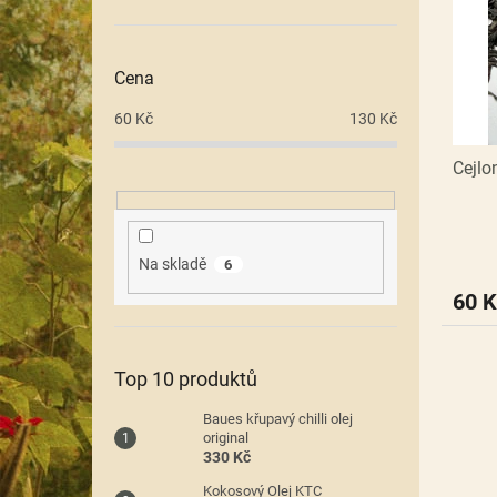
i
r
n
s
o
e
p
d
l
r
u
Cena
o
k
60
Kč
130
Kč
d
t
u
ů
Cejlo
k
t
ů
Na skladě
6
60 K
Top 10 produktů
Baues křupavý chilli olej
original
330 Kč
Kokosový Olej KTC