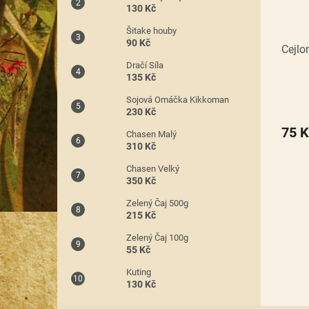
130 Kč
Šitake houby
90 Kč
Cejlo
Dračí Síla
135 Kč
Sojová Omáčka Kikkoman
230 Kč
75 K
Chasen Malý
310 Kč
Chasen Velký
350 Kč
Zelený Čaj 500g
215 Kč
Zelený Čaj 100g
55 Kč
Kuting
130 Kč