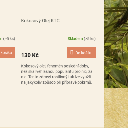
Kokosový Olej KTC
em
(>5 ks)
Skladem
(>5 ks)
 košíku
Do košíku
130 Kč
Kokosový olej, fenomén poslední doby,
nezískal věhlasnou popularitu pro nic, za
nic. Tento zdravý rostlinný tuk lze využít
na jakýkoliv způsob při přípravě pokrmů.
Hodí se na...