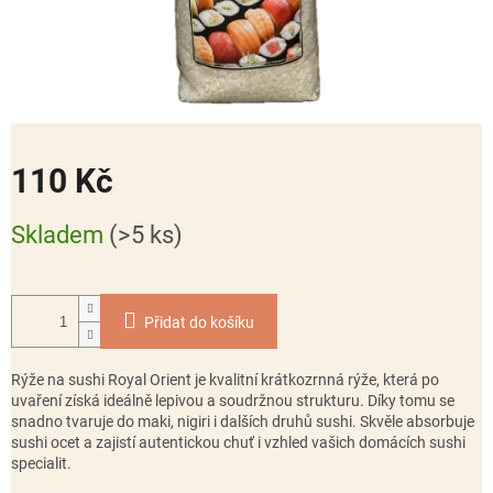
110 Kč
Měrná
Skladem
(>5 ks)
cena:
Přidat do košíku
Rýže na sushi Royal Orient
je kvalitní krátkozrnná rýže, která po
uvaření získá ideálně lepivou a soudržnou strukturu. Díky tomu se
snadno tvaruje do maki, nigiri i dalších druhů sushi. Skvěle absorbuje
sushi ocet a zajistí autentickou chuť i vzhled vašich domácích sushi
specialit.