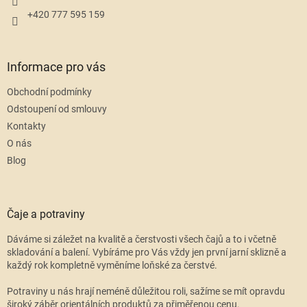
+420 777 595 159
Informace pro vás
Obchodní podmínky
Odstoupení od smlouvy
Kontakty
O nás
Blog
Čaje a potraviny
Dáváme si záležet na kvalitě a čerstvosti všech čajů a to i včetně
skladování a balení. Vybíráme pro Vás vždy jen první jarní sklizně a
každý rok kompletně vyměníme loňské za čerstvé.
Potraviny u nás hrají neméně důležitou roli, sažíme se mít opravdu
široký záběr orientálních produktů za přiměřenou cenu.