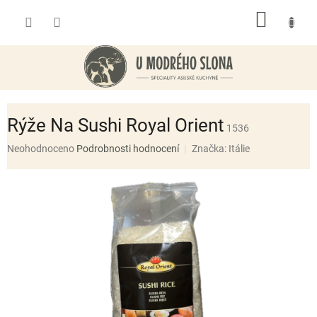
Přejít
NÁKUP
na
obsah
KOŠÍK
Rýže Na Sushi Royal Orient
1536
Průměrné
Neohodnoceno
Podrobnosti hodnocení
Značka:
Itálie
hodnocení
produktu
je
0,0
z
5
hvězdiček.