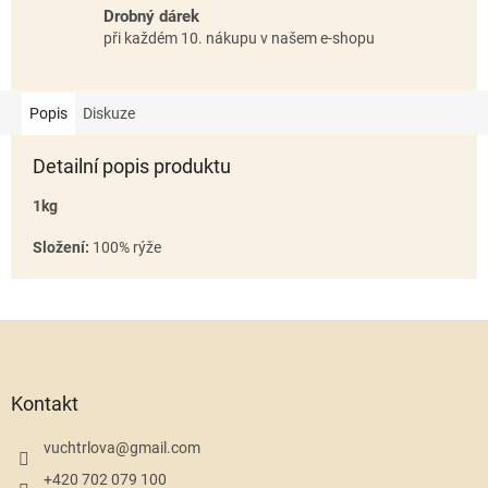
Drobný dárek
při každém 10. nákupu v našem e-shopu
Popis
Diskuze
Detailní popis produktu
1kg
Složení:
100% rýže
Z
á
p
a
Kontakt
t
í
vuchtrlova
@
gmail.com
+420 702 079 100