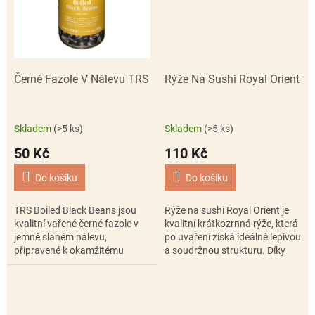
Černé Fazole V Nálevu TRS
Rýže Na Sushi Royal Orient
Skladem
(>5 ks)
Skladem
(>5 ks)
50 Kč
110 Kč
Do košíku
Do košíku
TRS Boiled Black Beans jsou
Rýže na sushi Royal Orient je
kvalitní vařené černé fazole v
kvalitní krátkozrnná rýže, která
jemně slaném nálevu,
po uvaření získá ideálně lepivou
připravené k okamžitému
a soudržnou strukturu. Díky
použití. Jsou bohatým zdrojem
tomu se snadno tvaruje do
rostlinných bílkovin a vlákniny
maki, nigiri i dalších...
a skvěle se...