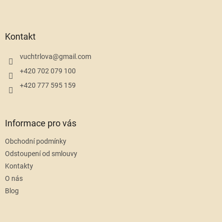
l
Z
á
á
d
p
a
a
Kontakt
c
t
í
í
vuchtrlova
@
gmail.com
p
r
+420 702 079 100
v
+420 777 595 159
k
y
v
ý
Informace pro vás
p
i
Obchodní podmínky
s
u
Odstoupení od smlouvy
Kontakty
O nás
Blog