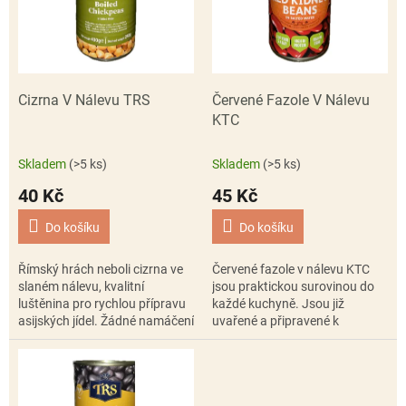
i
r
s
o
p
d
r
u
o
k
d
t
Cizrna V Nálevu TRS
Červené Fazole V Nálevu
u
ů
KTC
k
t
Skladem
(>5 ks)
Skladem
(>5 ks)
ů
40 Kč
45 Kč
Do košíku
Do košíku
Římský hrách neboli cizrna ve
Červené fazole v nálevu KTC
slaném nálevu, kvalitní
jsou praktickou surovinou do
luštěnina pro rychlou přípravu
každé kuchyně. Jsou již
asijských jídel. Žádné namáčení
uvařené a připravené k
a vaření. Vysypte cizrnu
okamžitému použití – stačí je
z konzervy a připravte
scedit a přidat do chilli con
hummus...
carne,...