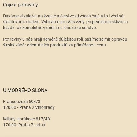
Čaje a potraviny
Dáváme si záležet na kvalitě a čerstvosti všech čajů a to i včetně
skladování a balení. Vybíráme pro Vás vždy jen první jarní sklizně a
každý rok kompletně vyměníme loňské za čerstvé.
Potraviny u nás hrají neméně důležitou roli, sažíme se mít opravdu
široký záběr orientálních produktů za přiměřenou cenu.
U MODRÉHO SLONA
Francouzská 594/3
120 00 - Praha 2 Vinohrady
Milady Horákové 817/48
170 00- Praha 7 Letná