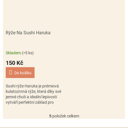
Rýže Na Sushi Haruka
Skladem
(>5 ks)
150 Kč
Do košíku
Sushi rýže Haruka je prémiová
kulatozrnná rýže, která díky své
jemné chuti a ideální lepivosti
vytváří perfektní základ pro
domácí sushi. Po uvaření drží
tvar, snadno se...
5
položek celkem
O
v